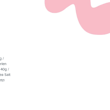
g /
rlen
 40g /
ea Salt
tzi