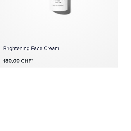
Brightening Face Cream
B
180,00 CHF*
1