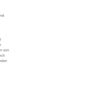
mit
l
e
en von
och
inden