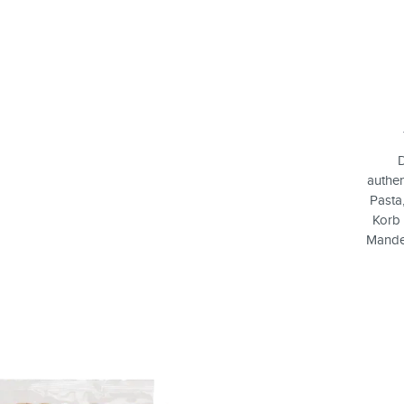
D
authen
Pasta
Korb 
Mandel