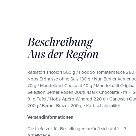
Beschreibung
Aus der Region
Radiatori Tricolori 500 g / Foodoo Tomatensauce 260 
Nobs Erdnüsse ohne Salz 130 g / Nuri Berner Kernenpe
70 g / Mandelbärli Chocolat 40 g / Mandelbärli Original
Sélection Berner Rosen 20Btl. /Dark Chocolate 71% – S
91 g Tafel / Nobs Apéro Windrad 220 g / Gantrisch Güe
200g / Berner Bräzeli 200 g / Korbschale mittel
Versandinformationen
Die Lieferzeit für Bestellungen beläuft sich auf 1 – 3
Arbeitstage.