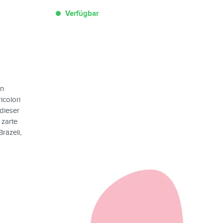
Verfügbar
en
icolori
dieser
 zarte
räzeli,