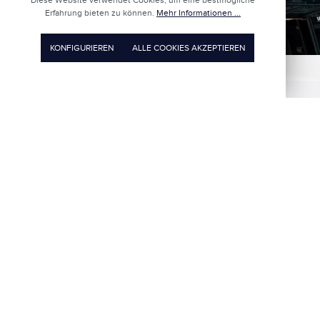
Diese Website verwendet Cookies, um eine bestmögliche
Erfahrung bieten zu können.
Mehr Informationen ...
KONFIGURIEREN
ALLE COOKIES AKZEPTIEREN
LOEB Biel
Nidaugasse 50
ÖFFNUNGSZEITEN:
2502 Biel/Bienne
Montag - Mittwoch: 09.00 - 19.00
Uhr
Telefon: +41 32 327 30 00
Donnerstag: 09.00 - 20.00 Uhr
E-Mail:
info@loeb.ch
Freitag: 09.00 - 19.00 Uhr
Samstag: 08.30 - 17.00 Uhr
Sonntag: geschlossen