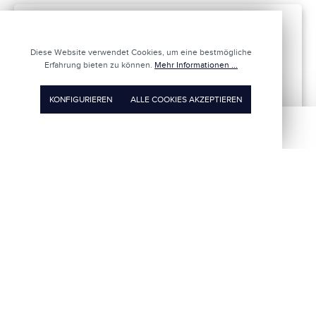
Fehler
Diese Website verwendet Cookies, um eine bestmögliche
Erfahrung bieten zu können.
Mehr Informationen ...
aufgetreten
KONFIGURIEREN
ALLE COOKIES AKZEPTIEREN
😓
Aktualisiere diese Seite. Sollte das
Problem weiterhin erscheinen,
schreibe uns
Aktualisieren
E-Mail