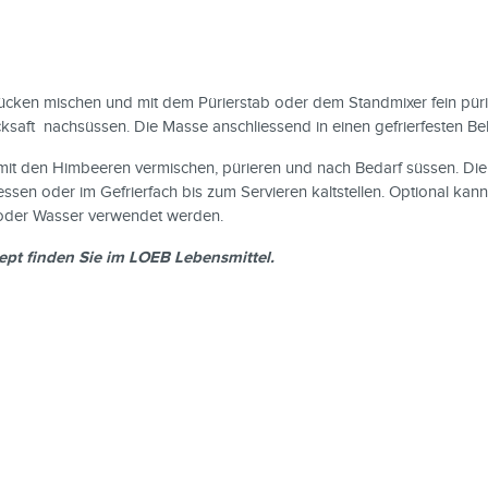
ücken mischen und mit dem Pürierstab oder dem Standmixer fein pü
saft nachsüssen. Die Masse anschliessend in einen gefrier­festen Be
 mit den Himbeeren vermischen, pürieren und nach Bedarf süssen. Die
essen oder im Gefrierfach bis zum Servieren kaltstellen.
Optional kann 
 oder Wasser verwendet werden.
ept finden Sie im LOEB Lebensmittel.