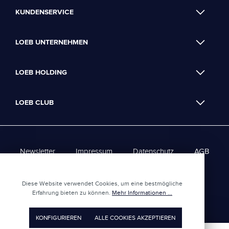
KUNDENSERVICE
LOEB UNTERNEHMEN
LOEB HOLDING
LOEB CLUB
Newsletter
Impressum
Datenschutz
AGB
Loeb Club - AGBs
Diese Website verwendet Cookies, um eine bestmögliche
Erfahrung bieten zu können.
Mehr Informationen ...
UMGESETZT VON
XEROGRAFIX GMBH
REALISIERT MIT SHOPWARE
KONFIGURIEREN
ALLE COOKIES AKZEPTIEREN