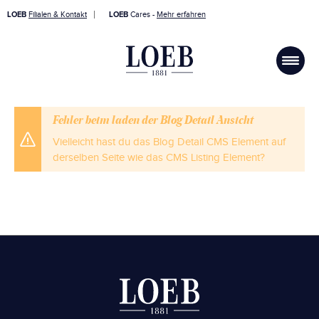
LOEB
Filialen & Kontakt
LOEB
Cares -
Mehr erfahren
Fehler beim laden der Blog Detail Ansicht
Vielleicht hast du das Blog Detail CMS Element auf
derselben Seite wie das CMS Listing Element?