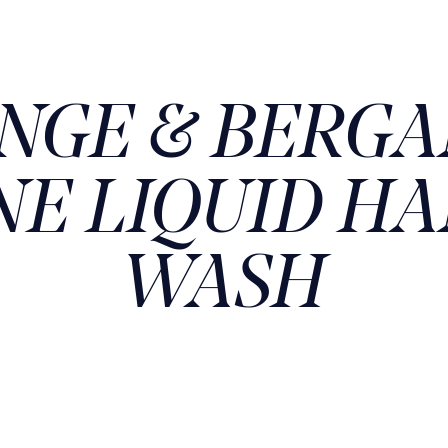
NGE & BERG
NE LIQUID H
WASH