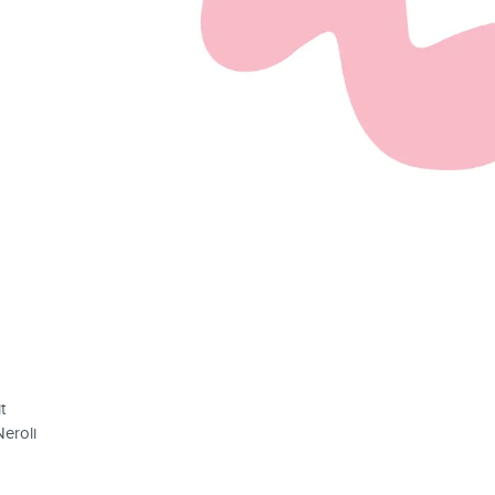
t
eroli