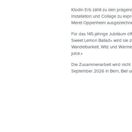
Klodin Erb zählt zu den prägend
Installation und Collage zu exp
Meret Oppenheim ausgezeichnet
Für das 145-jährige Jubiläum öff
Sweet Lemon Ballad» wird sie zur
Wandelbarkeit, Witz und Wärme,
juice.»
Die Zusammenarbeit wird nicht n
September 2026 in Bern, Biel u