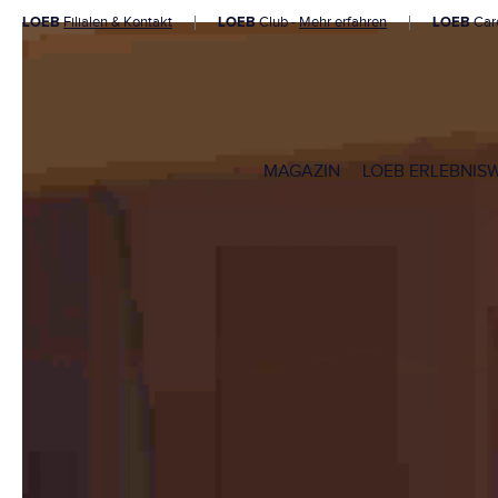
LOEB
Filialen & Kontakt
LOEB
Club -
Mehr erfahren
LOEB
Car
MAGAZIN
LOEB ERLEBNIS