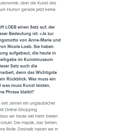
tonomie, über die Kunst des
rum Humor gerade jetzt keine
ft LOEB einen Satz auf, der
sser Bedeutung ist: «Ja zur
ngsmotto von Anne-Marie und
von Nicole Loeb. Sie haben
ng aufgebaut, die heute in
erleihgabe im Kunstmuseum
ieser Satz auch die
arbeit, denn das Wichtigste
ein Rückblick.
Was muss ein
 was muss Kunst leisten,
ne Phrase bleibt?
 seit Jahren ein unglaublicher
it Online-Shopping
ass wir heute viel mehr bieten
odukt. Die Haptik, das Sehen,
re Rolle. Deshalb haben wir in