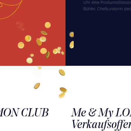
Uhr eine Podiumsdiskussi
Bühler, Chefkuratorin d
MON CLUB
Me & My LO
Verkaufsoffe