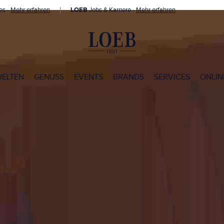
es -
Mehr erfahren
LOEB
Jobs & Karriere -
Mehr erfahren
WELTEN
GENUSS
EVENTS
BRANDS
SERVICES
ONLIN