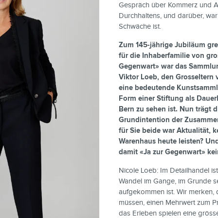
Gespräch über Kommerz und Au
Durchhaltens, und darüber, wa
Schwäche ist.
Zum 145-jährige Jubiläum grei
für die Inhaberfamilie von gro
Gegenwart» war das Sammlu
Viktor Loeb, den Grosseltern 
eine bedeutende Kunstsammlu
Form einer Stiftung als Dau
Bern zu sehen ist. Nun trägt d
Grundintention der Zusammen
für Sie beide war Aktualität, k
Warenhaus heute leisten? Und
damit «Ja zur Gegenwart» kei
Nicole Loeb: Im Detailhandel ist
Wandel im Gange, im Grunde se
aufgekommen ist. Wir merken, d
müssen, einen Mehrwert zum Pr
das Erleben spielen eine grösse