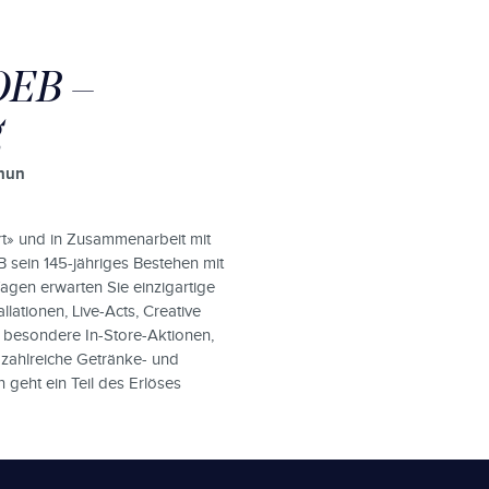
OEB –
g
Thun
rt» und in Zusammenarbeit mit
EB sein 145-jähriges Bestehen mit
gen erwarten Sie einzigartige
lationen, Live-Acts, Creative
, besondere In-Store-Aktionen,
zahlreiche Getränke- und
geht ein Teil des Erlöses