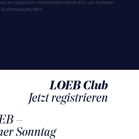
on im Classroom mit Künstlerin Klodin Erb und Kathleen
es Kunstmuseums Bern.
LOEB Club
Jetzt registrieren
EB –
ner Sonntag