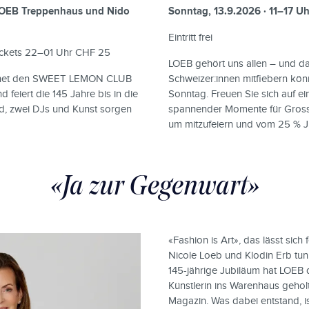
 LOEB Treppenhaus und Nido
Sonntag, 13.9.2026 · 11–17 Uh
Eintritt frei
-Tickets 22–01 Uhr CHF 25
LOEB gehört uns allen – und da
öffnet den SWEET LEMON CLUB
Schweizer:innen mitfiebern kön
feiert die 145 Jahre bis in die
Sonntag. Freuen Sie sich auf ei
d, zwei DJs und Kunst sorgen
spannender Momente für Gross u
um mitzufeiern und vom 25 % Ju
«Ja zur Gegenwart»
«Fashion is Art», das lässt sich 
Nicole Loeb und Klodin Erb tun
145-jährige Jubiläum hat LOEB 
Künstlerin ins Warenhaus geholt:
Magazin. Was dabei entstand, i