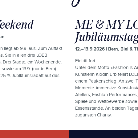
eekend
ME & MY L
Jubiläumsta
hun
h liegt ab 9.9. aus. Zum Auftakt
12.–13.9.2026 | Bern, Biel & 
, Sie in allen drei LOEB
Eintritt frei
. Drei Städte, ein Wochenende:
Unter dem Motto «Fashion is A
) sowie am 13.9. (nur in Bern)
Künstlerin Klodin Erb feiert LO
n 25 % Jubiläumsrabatt auf das
einem Paukenschlag. An zwei Ta
Momente: immersive Kunst-Instal
Ateliers, Fashion Performances
Spiele und Wettbewerbe sowie 
Essensstände. An beiden Tagen 
zugunsten Charity.