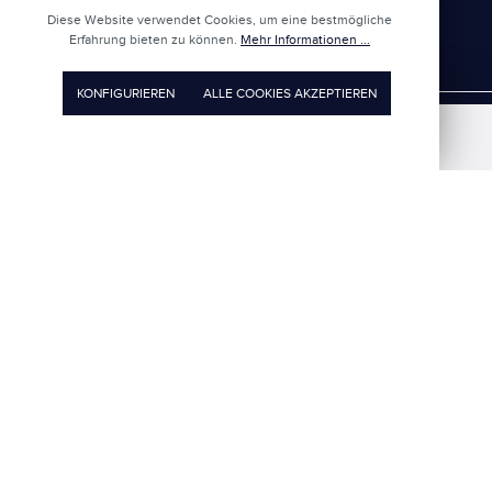
Diese Website verwendet Cookies, um eine bestmögliche
NEWSLETTER ABONNIEREN
Erfahrung bieten zu können.
Mehr Informationen ...
KONFIGURIEREN
ALLE COOKIES AKZEPTIEREN
FILIALEN
KUNDENSERVICE
LOEB UNTERNEHMEN
LOEB HOLDING
LOEB CLUB