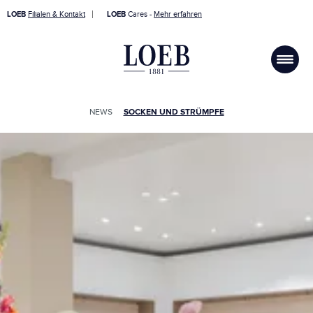
LOEB
Filialen & Kontakt
LOEB
Cares -
Mehr erfahren
NEWS
SOCKEN UND STRÜMPFE