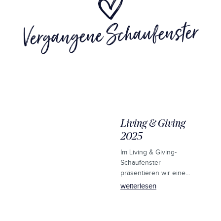
Vergangene Schaufenster
Living & Giving
2025
Im Living & Giving-
Schaufenster
präsentieren wir eine
inspirierende Auswahl an
weiterlesen
Geschenkideen aus
unserem
Hartwarensortiment.