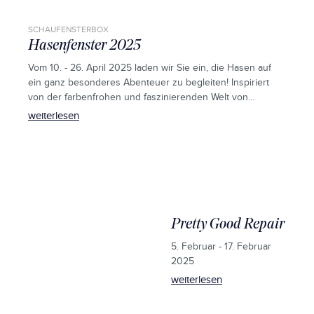
SCHAUFENSTERBOX
Hasenfenster 2025
Vom 10. - 26. April 2025 laden wir Sie ein, die Hasen auf
ein ganz besonderes Abenteuer zu begleiten! Inspiriert
von der farbenfrohen und faszinierenden Welt von
Super Mario, entführt das Hasenfenster in eine
weiterlesen
zauberhafte Szenerie.
Pretty Good Repair
5. Februar - 17. Februar
2025
weiterlesen