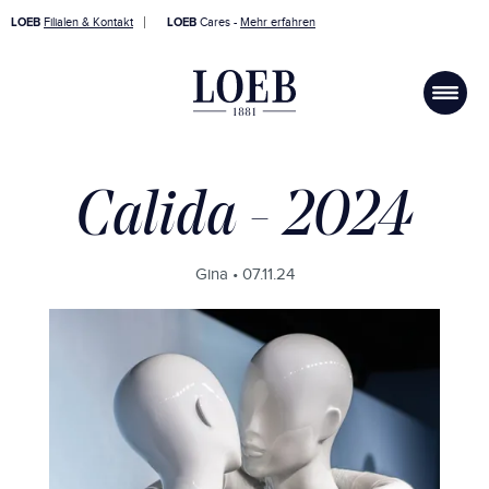
LOEB
Filialen & Kontakt
LOEB
Cares -
Mehr erfahren
Calida - 2024
Gina •
07.11.24