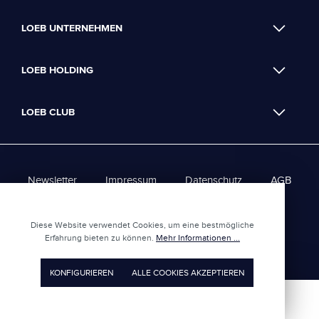
LOEB UNTERNEHMEN
LOEB HOLDING
LOEB CLUB
Newsletter
Impressum
Datenschutz
AGB
Loeb Club - AGBs
Diese Website verwendet Cookies, um eine bestmögliche
Erfahrung bieten zu können.
Mehr Informationen ...
UMGESETZT VON
XEROGRAFIX GMBH
REALISIERT MIT SHOPWARE
KONFIGURIEREN
ALLE COOKIES AKZEPTIEREN