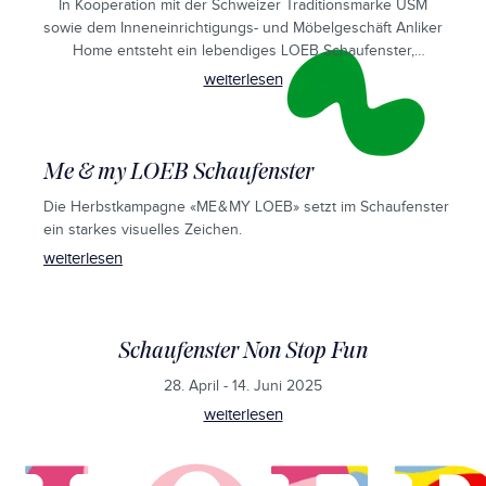
In Kooperation mit der Schweizer Traditionsmarke USM
sowie dem Inneneinrichtigungs- und Möbelgeschäft Anliker
Home entsteht ein lebendiges LOEB Schaufenster,
welches Installation und konkrete Möbelkonfiguration
weiterlesen
vereint.
Me & my LOEB Schaufenster
Die Herbstkampagne «ME & MY LOEB» setzt im Schaufenster
ein starkes visuelles Zeichen.
weiterlesen
Schaufenster Non Stop Fun
28. April - 14. Juni 2025
weiterlesen