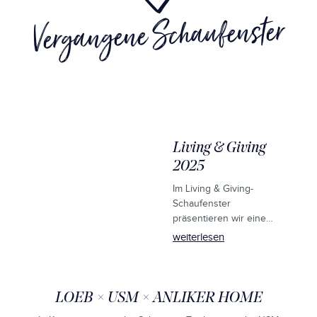
Vergangene Schaufenster
Living & Giving
2025
Im Living & Giving-
Schaufenster
präsentieren wir eine
inspirierende Auswahl an
weiterlesen
Geschenkideen aus
unserem
Hartwarensortiment.
LOEB × USM × ANLIKER HOME