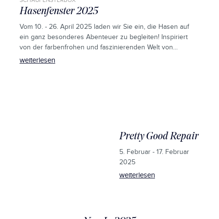
SCHAUFENSTERBOX
Hasenfenster 2025
Vom 10. - 26. April 2025 laden wir Sie ein, die Hasen auf
ein ganz besonderes Abenteuer zu begleiten! Inspiriert
von der farbenfrohen und faszinierenden Welt von
Super Mario, entführt das Hasenfenster in eine
weiterlesen
zauberhafte Szenerie.
Pretty Good Repair
5. Februar - 17. Februar
2025
weiterlesen