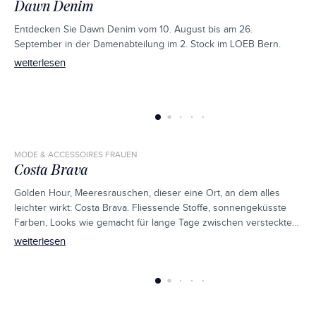
Dawn Denim
Entdecken Sie Dawn Denim vom 10. August bis am 26.
September in der Damenabteilung im 2. Stock im LOEB Bern.
weiterlesen
MODE & ACCESSOIRES FRAUEN
Costa Brava
Golden Hour, Meeresrauschen, dieser eine Ort, an dem alles
leichter wirkt: Costa Brava. Fliessende Stoffe, sonnengeküsste
Farben, Looks wie gemacht für lange Tage zwischen versteckten
Buchten und warmen Nächten am Wasser. Dein Sommer beginnt
weiterlesen
genau hier.