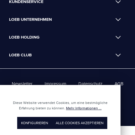
KUNDENSERVICE
LOEB UNTERNEHMEN
LOEB HOLDING
LOEB CLUB
Newsletter
Impressum
Datenschutz
AGB
Loeb Club - AGBs
Diese Website verwendet Cookies, um eine bestmögliche
Erfahrung bieten zu können.
Mehr Informationen ...
UMGESETZT VON
XEROGRAFIX GMBH
REALISIERT MIT SHOPWARE
KONFIGURIEREN
ALLE COOKIES AKZEPTIEREN