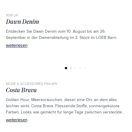
POP UP
Dawn Denim
Entdecken Sie Dawn Denim vom 10. August bis am 26.
September in der Damenabteilung im 2. Stock im LOEB Bern.
weiterlesen
MODE & ACCESSOIRES FRAUEN
Costa Brava
Golden Hour, Meeresrauschen, dieser eine Ort, an dem alles
leichter wirkt: Costa Brava. Fliessende Stoffe, sonnengeküsste
Farben, Looks wie gemacht für lange Tage zwischen versteckten
Buchten und warmen Nächten am Wasser. Dein Sommer beginnt
weiterlesen
genau hier.